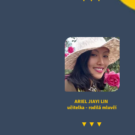
ARIEL JIAYI LIN
učitelka - rodilá mluvčí
▼▼▼