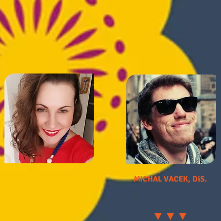
ITELÉ V DRÁČKOVĚ ŠKO
Mgr. KAROLÍNA
MICHAL VACEK
, DiS.
VACKOVÁ PIVOŇKOVÁ, DiS.
ředitelka
▼▼▼
▼▼▼