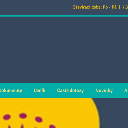
Otevírací doba: Po - Pá | 7:3
ÁČKOVA
ová mateřská škola
club Strahov
Dokumenty
Ceník
Časté dotazy
Novinky
A