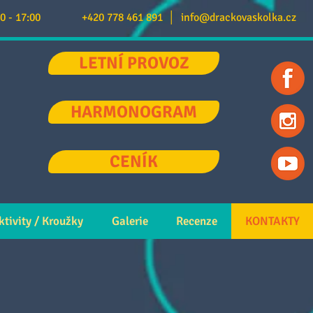
0 - 17:00
+420 778 461 891
│
info@drackovaskolka.cz
LETNÍ PROVOZ
HARMONOGRAM
CENÍK
ktivity / Kroužky
Galerie
Recenze
KONTAKTY