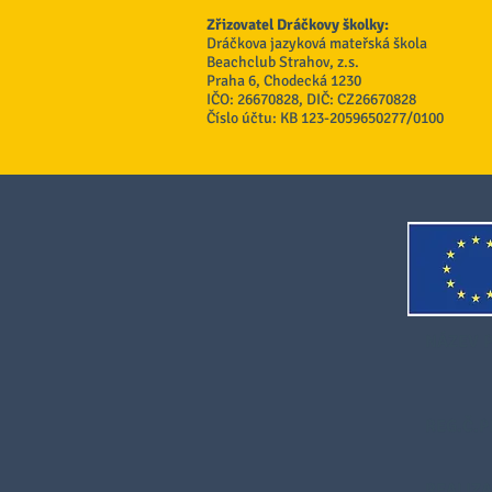
Zřizovatel Dráčkovy školky:
Dráčkova jazyková mateřská škola
Beachclub Strahov, z.s.
Praha 6, Chodecká 1230
IČO: 26670828, DIČ: CZ26670828
Číslo účtu: KB 123-2059650277/0100
NÁZEV 
REG.Č.P
REALIZA