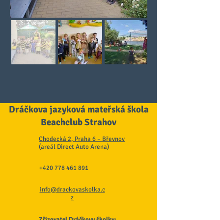
Dráčkova jazyková mateřská škola
Beachclub Strahov
Chodecká 2, Praha 6 – Břevnov
(areál Direct Auto Arena)
+420 778 461 891
info@drackovaskolka.c
z
Zřizovatel Dráčkovy školky: