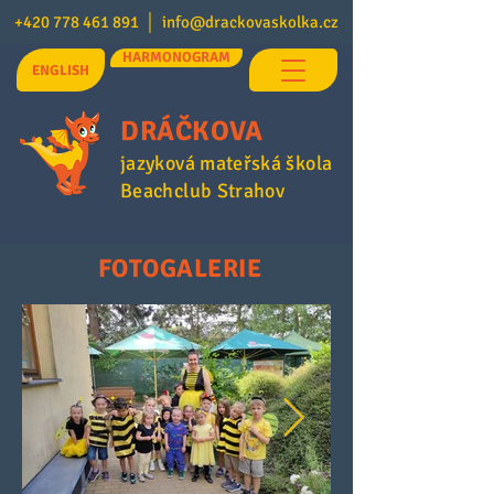
+420 778 461 891
│
info@drackovaskolka.cz
HARMONOGRAM
ENGLISH
DRÁČKOVA
jazyková mateřská škola
Beachclub Strahov
FOTOGALERIE