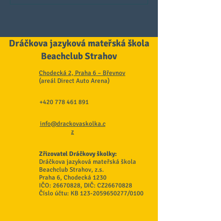
Dráčkova jazyková mateřská škola
Beachclub Strahov
Chodecká 2, Praha 6 – Břevnov
(areál Direct Auto Arena)
+420 778 461 891
info@drackovaskolka.c
z
Zřizovatel Dráčkovy školky:
Dráčkova jazyková mateřská škola
Beachclub Strahov, z.s.
Praha 6, Chodecká 1230
IČO:
26670828
, DIČ: CZ26670828
Číslo účtu: KB
123-2059650277
/0100