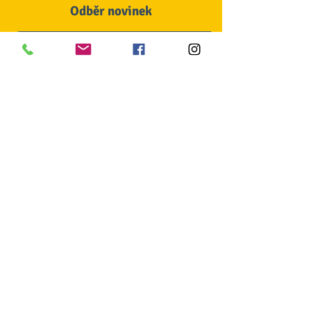
Odběr novinek
Souhlasím se zpracováním osobních
údajů
GDPR zde
Odeslat
© Veronika Maříková 2020
NÁZEV PROJEKTU:
Šablony I. OP JAK pro Dráčkovu jazykovou
školu mateřskou školu Beachclub, z.s.