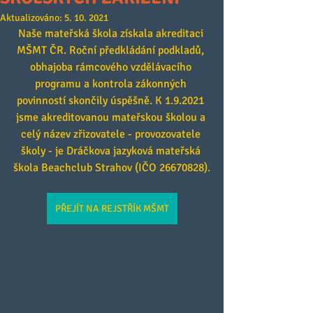
Aktualizováno:
5. 10. 2021
Naše mateřská škola získala akreditaci 
MŠMT ČR. Roční předkládání podkladů, 
obhajoba rámcového vzdělávacího 
programu a kontrola zákonných 
povinností skončily úspěšně. K 1.9.2021 
jsme akreditovanou mateřskou školou a 
celý název zřizovatele - provozovatele 
školy - je Dráčkova jazyková mateřská 
škola Beachclub Strahov (IČO 26670828).
PŘEJÍT NA REJSTŘÍK MŠMT