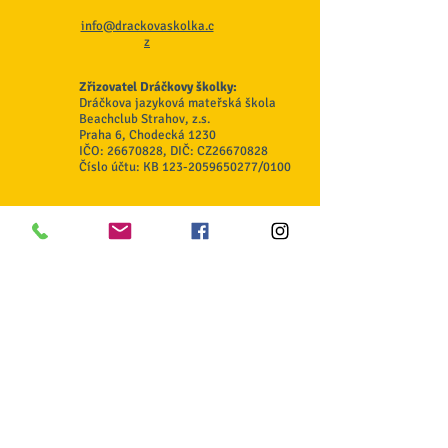
info@drackovaskolka.c
z
Zřizovatel Dráčkovy školky:
Dráčkova jazyková mateřská škola
Beachclub Strahov, z.s.
Praha 6, Chodecká 1230
IČO:
26670828
, DIČ: CZ26670828
Číslo účtu: KB
123-2059650277
/0100
Odběr novinek
Souhlasím se zpracováním osobních
údajů
GDPR zde
Odeslat