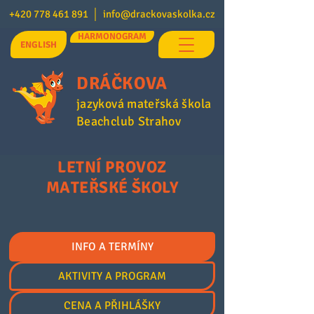
+420 778 461 891
│
info@drackovaskolka.cz
HARMONOGRAM
ENGLISH
DRÁČKOVA
jazyková mateřská škola
Beachclub Strahov
LETNÍ PROVOZ
MATEŘSKÉ ŠKOLY
INFO A TERMÍNY
AKTIVITY A PROGRAM
CENA A PŘIHLÁŠKY