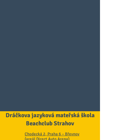
Dráčkova jazyková mateřská škola
Beachclub Strahov
Chodecká 2, Praha 6 – Břevnov
(areál Direct Auto Arena)