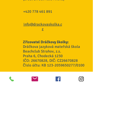
+420 778 461 891
info@drackovaskolka.c
z
Zřizovatel Dráčkovy školky:
Dráčkova jazyková mateřská škola
Beachclub Strahov, z.s.
Praha 6, Chodecká 1230
IČO:
26670828
, DIČ: CZ26670828
Číslo účtu: KB
123-2059650277
/0100
Odběr novinek
Souhlasím se zpracováním osobních
údajů
GDPR zde