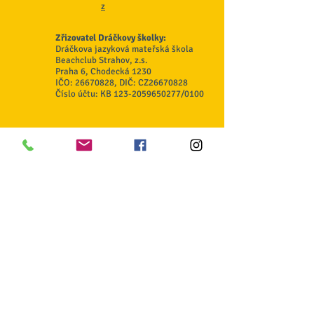
z
Zřizovatel Dráčkovy školky:
Dráčkova jazyková mateřská škola
Beachclub Strahov, z.s.
Praha 6, Chodecká 1230
IČO:
26670828
, DIČ: CZ26670828
Číslo účtu: KB
123-2059650277
/0100
Odběr novinek
Souhlasím se zpracováním osobních
údajů
GDPR zde
Odeslat
© Veronika Maříková 2020