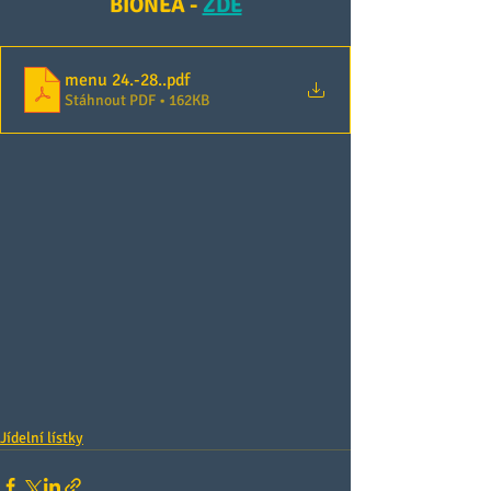
BIONEA - 
ZDE
menu 24.-28.
.pdf
Stáhnout PDF • 162KB
Jídelní lístky