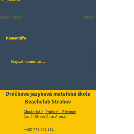
Komentáře
Napsat komentář...
Dráčkova jazyková mateřská škola
Beachclub Strahov
Chodecká 2, Praha 6 – Břevnov
(areál Direct Auto Arena)
+420 778 461 891