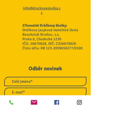
info@drackovaskolka.c
z
Zřizovatel Dráčkovy školky:
Dráčkova jazyková mateřská škola
Beachclub Strahov, z.s.
Praha 6, Chodecká 1230
IČO:
26670828
, DIČ: CZ26670828
Číslo účtu: KB
123-2059650277
/0100
Odběr novinek
Souhlasím se zpracováním osobních
údajů
GDPR zde
Odeslat