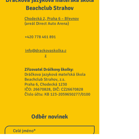
Dráčkova jazyková mateřská škola
Beachclub Strahov
Chodecká 2, Praha 6 – Břevnov
(areál Direct Auto Arena)
+420 778 461 891
info@drackovaskolka.c
z
Zřizovatel Dráčkovy školky:
Dráčkova jazyková mateřská škola
Beachclub Strahov, z.s.
Praha 6, Chodecká 1230
IČO:
26670828
, DIČ: CZ26670828
Číslo účtu: KB
123-2059650277
/0100
Odběr novinek