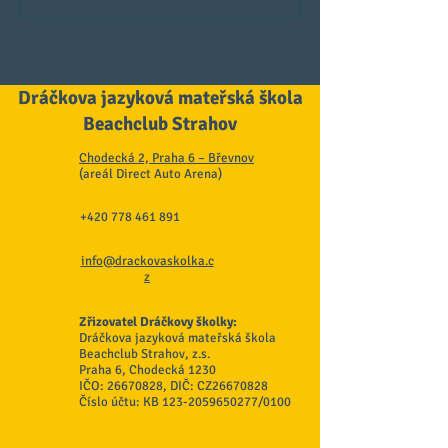
Dráčkova jazyková mateřská škola
Beachclub Strahov
Chodecká 2, Praha 6 – Břevnov
(areál Direct Auto Arena)
+420 778 461 891
info@drackovaskolka.c
z
Zřizovatel Dráčkovy školky:
Dráčkova jazyková mateřská škola
Beachclub Strahov, z.s.
Praha 6, Chodecká 1230
IČO:
26670828
, DIČ: CZ26670828
Číslo účtu: KB
123-2059650277
/0100