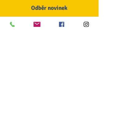
Odběr novinek
Souhlasím se zpracováním osobních
údajů
GDPR zde
Odeslat
© Veronika Maříková 2020
NÁZEV PROJEKTU:
Šablony I. OP JAK pro Dráčkovu jazykovou
školu mateřskou školu Beachclub, z.s.